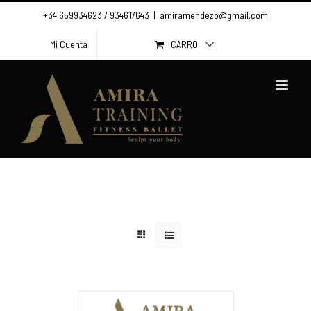
Skip
+34 659934623 / 934617643
|
amiramendezb@gmail.com
to
CARRO
Mi Cuenta
content