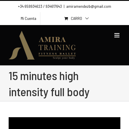
Skip
+34 659934623 / 934617643
|
amiramendezb@gmail.com
to
CARRO
Mi Cuenta
content
15 minutes high
intensity full body